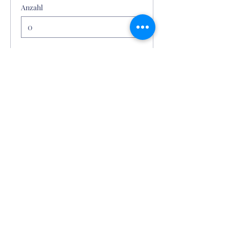
Anzahl
Gesamt
0,00 €
Zur Kasse
Im
Hofgut Gravenbruch Services
Véronique Breidert
Tel.
+4915117846468
Reithalle Gravenbruch 1
63263 Neu-Isenburg
©2025 Hofgut Gravenbruch