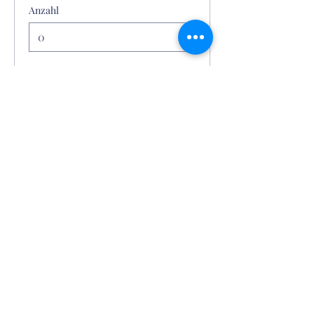
Anzahl
Gesamt
0,00 €
Zur Kasse
Im
Hofgut Gravenbruch Services
Véronique Breidert
Tel.
+4915117846468
Reithalle Gravenbruch 1
63263 Neu-Isenburg
©2025 Hofgut Gravenbruch