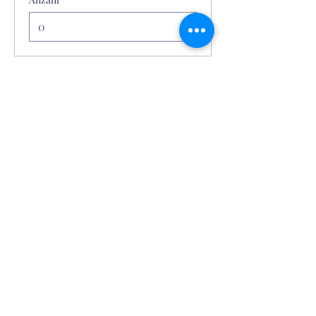
Gesamt
0,00 €
Zur Kasse
Im
Hofgut Gravenbruch Services
Véronique Breidert
Tel.
+4915117846468
Reithalle Gravenbruch 1
63263 Neu-Isenburg
©2025 Hofgut Gravenbruch