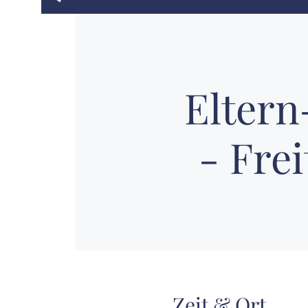
Elter
- Frei
Zeit & Ort