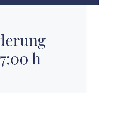
derung
17:00 h