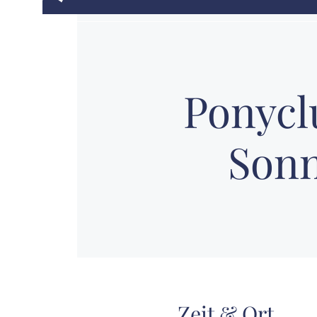
Ponycl
Sonn
Zeit & Ort