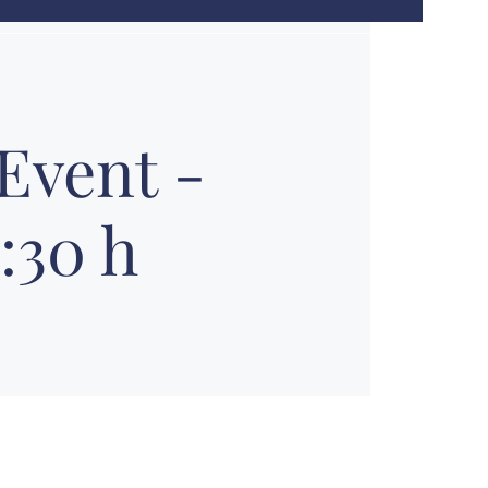
Event -
:30 h