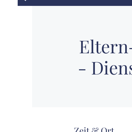
Elter
- Diens
Zeit & Ort