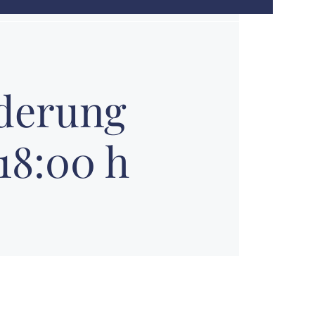
derung
-18:00 h